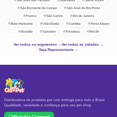
São José dos Campos
Guarulhos
Santo André
São Bernardo do Campo
São José do Rio Preto
Franca
São Carlos
Rio de Janeiro
Belo Horizonte
Uberlândia
Curitiba
Porto Alegre
Brasília
Salvador
Fortaleza
Recife
Ver todos os segmentos →
Ver todas as cidades →
Seja Representante →
Distribuidora de produtos pet com entrega para todo o Brasil.
Qualidade, variedade e confiança para seu pet shop.
WhatsApp Comercial