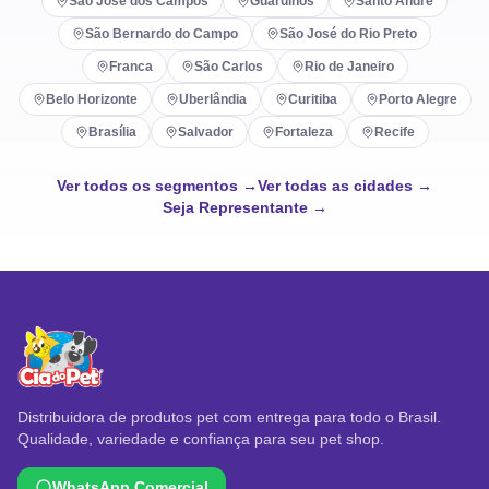
São José dos Campos
Guarulhos
Santo André
São Bernardo do Campo
São José do Rio Preto
Franca
São Carlos
Rio de Janeiro
Belo Horizonte
Uberlândia
Curitiba
Porto Alegre
Brasília
Salvador
Fortaleza
Recife
Ver todos os segmentos →
Ver todas as cidades →
Seja Representante →
Distribuidora de produtos pet com entrega para todo o Brasil.
Qualidade, variedade e confiança para seu pet shop.
WhatsApp Comercial