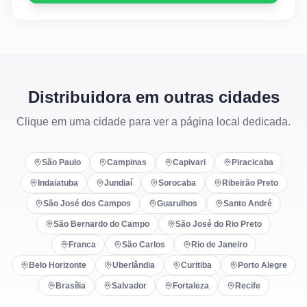
Distribuidora em outras cidades
Clique em uma cidade para ver a página local dedicada.
São Paulo
Campinas
Capivari
Piracicaba
Indaiatuba
Jundiaí
Sorocaba
Ribeirão Preto
São José dos Campos
Guarulhos
Santo André
São Bernardo do Campo
São José do Rio Preto
Franca
São Carlos
Rio de Janeiro
Belo Horizonte
Uberlândia
Curitiba
Porto Alegre
Brasília
Salvador
Fortaleza
Recife