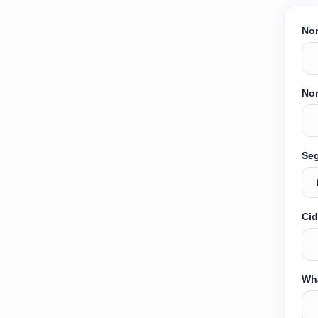
No
Nom
Se
Cid
Wh