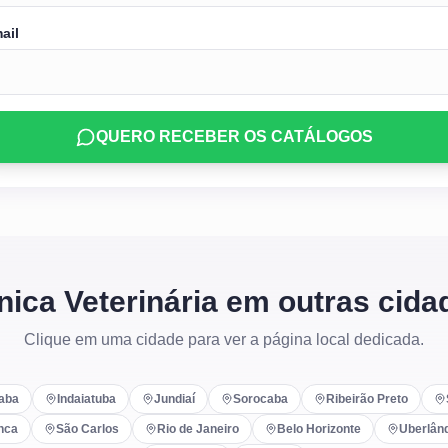
ail
QUERO RECEBER OS CATÁLOGOS
ínica Veterinária em outras cida
Clique em uma cidade para ver a página local dedicada.
caba
Indaiatuba
Jundiaí
Sorocaba
Ribeirão Preto
nca
São Carlos
Rio de Janeiro
Belo Horizonte
Uberlân