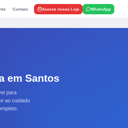
nte
Contato
Acesse nossa Loja
WhatsApp
a
em Santos
vel para
te ao cuidado
ompleto.