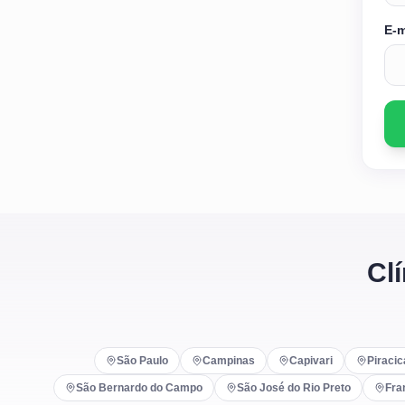
E-m
Cl
São Paulo
Campinas
Capivari
Piraci
São Bernardo do Campo
São José do Rio Preto
Fra