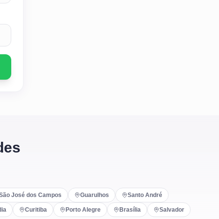
des
São José dos Campos
Guarulhos
Santo André
dia
Curitiba
Porto Alegre
Brasília
Salvador