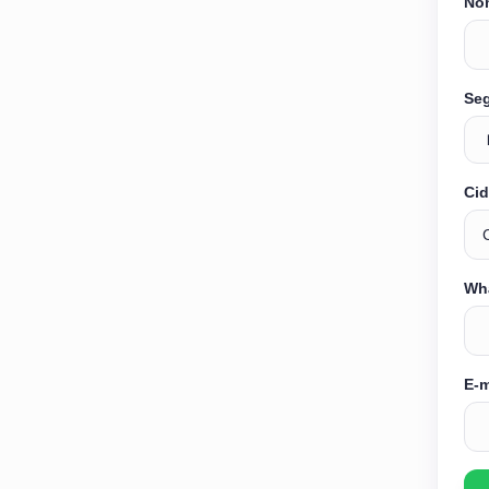
Nom
Se
Cid
Wh
E-m