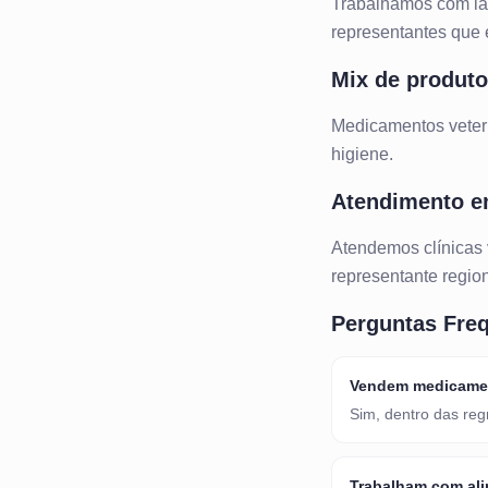
Trabalhamos com lab
representantes que e
Mix de produt
Medicamentos veteri
higiene.
Atendimento 
Atendemos
clínicas
representante region
Perguntas Fre
Vendem medicamen
Sim, dentro das reg
Trabalham com ali