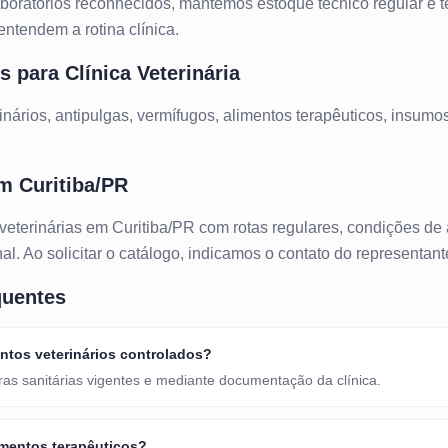
oratórios reconhecidos, mantemos estoque técnico regular e 
ntendem a rotina clínica.
os para
Clínica Veterinária
nários, antipulgas, vermífugos, alimentos terapêuticos, insumos
em
Curitiba/PR
 veterinárias
em
Curitiba/PR
com rotas regulares, condições de
al. Ao solicitar o catálogo, indicamos o contato do representant
quentes
tos veterinários controlados?
ras sanitárias vigentes e mediante documentação da clínica.
mentos terapêuticos?