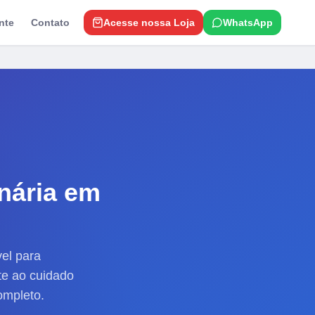
nte
Contato
Acesse nossa Loja
WhatsApp
nária
em
vel para
te ao cuidado
ompleto.