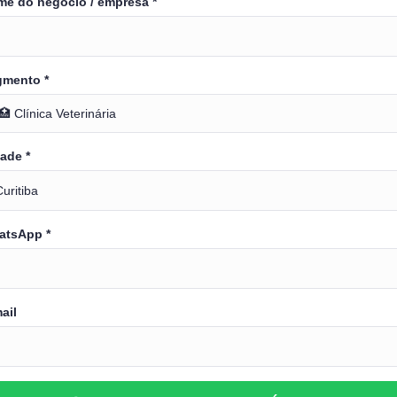
e do negócio / empresa *
gmento *
ade *
atsApp *
ail