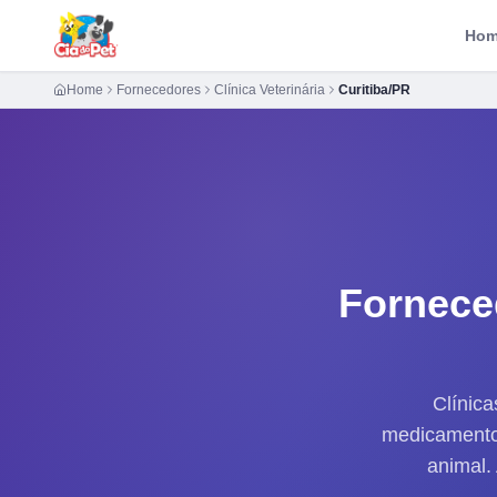
Ho
Home
Fornecedores
Clínica Veterinária
Curitiba/PR
Fornece
Clínica
medicamentos
animal.