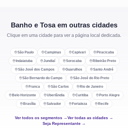
Banho e Tosa em outras cidades
Clique em uma cidade para ver a página local dedicada.
São Paulo
Campinas
Capivari
Piracicaba
Indaiatuba
Jundiaí
Sorocaba
Ribeirão Preto
São José dos Campos
Guarulhos
Santo André
São Bernardo do Campo
São José do Rio Preto
Franca
São Carlos
Rio de Janeiro
Belo Horizonte
Uberlândia
Curitiba
Porto Alegre
Brasília
Salvador
Fortaleza
Recife
Ver todos os segmentos →
Ver todas as cidades →
Seja Representante →