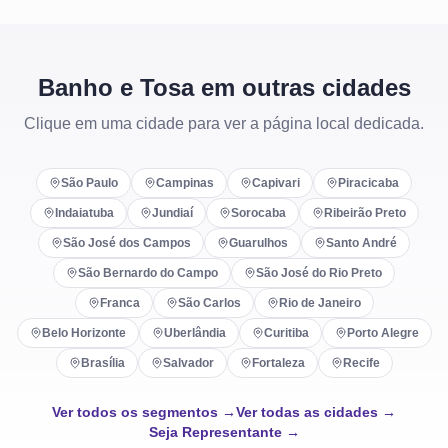
Banho e Tosa em outras cidades
Clique em uma cidade para ver a página local dedicada.
São Paulo
Campinas
Capivari
Piracicaba
Indaiatuba
Jundiaí
Sorocaba
Ribeirão Preto
São José dos Campos
Guarulhos
Santo André
São Bernardo do Campo
São José do Rio Preto
Franca
São Carlos
Rio de Janeiro
Belo Horizonte
Uberlândia
Curitiba
Porto Alegre
Brasília
Salvador
Fortaleza
Recife
Ver todos os segmentos →
Ver todas as cidades →
Seja Representante →