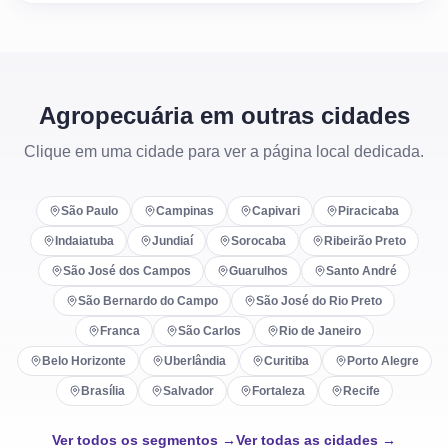
Agropecuária em outras cidades
Clique em uma cidade para ver a página local dedicada.
São Paulo
Campinas
Capivari
Piracicaba
Indaiatuba
Jundiaí
Sorocaba
Ribeirão Preto
São José dos Campos
Guarulhos
Santo André
São Bernardo do Campo
São José do Rio Preto
Franca
São Carlos
Rio de Janeiro
Belo Horizonte
Uberlândia
Curitiba
Porto Alegre
Brasília
Salvador
Fortaleza
Recife
Ver todos os segmentos →
Ver todas as cidades →