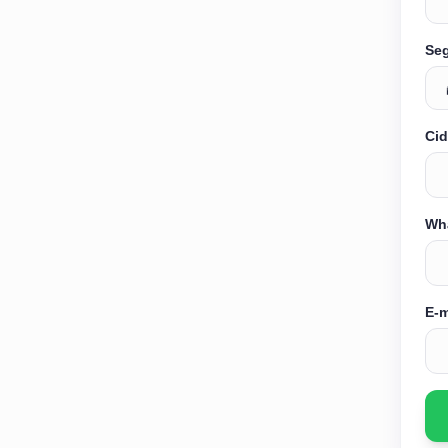
Se
Cid
Wh
E-m