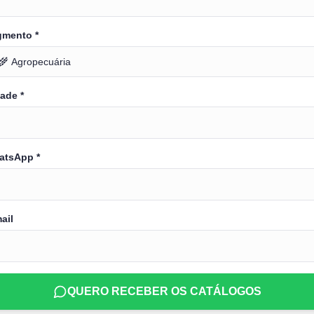
gmento *
ade *
atsApp *
ail
QUERO RECEBER OS CATÁLOGOS