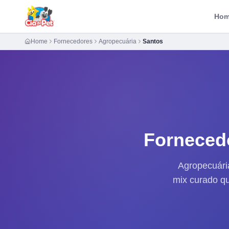
Ho
Home
Fornecedores
Agropecuária
Santos
Forneced
Agropecuári
mix curado qu