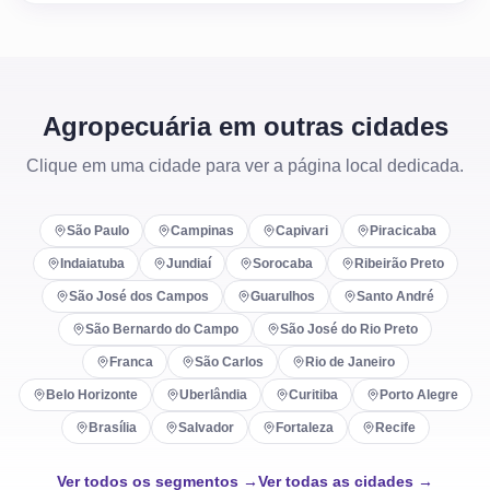
Agropecuária em outras cidades
Clique em uma cidade para ver a página local dedicada.
São Paulo
Campinas
Capivari
Piracicaba
Indaiatuba
Jundiaí
Sorocaba
Ribeirão Preto
São José dos Campos
Guarulhos
Santo André
São Bernardo do Campo
São José do Rio Preto
Franca
São Carlos
Rio de Janeiro
Belo Horizonte
Uberlândia
Curitiba
Porto Alegre
Brasília
Salvador
Fortaleza
Recife
Ver todos os segmentos →
Ver todas as cidades →