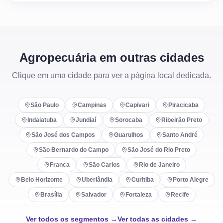
Agropecuária em outras cidades
Clique em uma cidade para ver a página local dedicada.
São Paulo
Campinas
Capivari
Piracicaba
Indaiatuba
Jundiaí
Sorocaba
Ribeirão Preto
São José dos Campos
Guarulhos
Santo André
São Bernardo do Campo
São José do Rio Preto
Franca
São Carlos
Rio de Janeiro
Belo Horizonte
Uberlândia
Curitiba
Porto Alegre
Brasília
Salvador
Fortaleza
Recife
Ver todos os segmentos →
Ver todas as cidades →