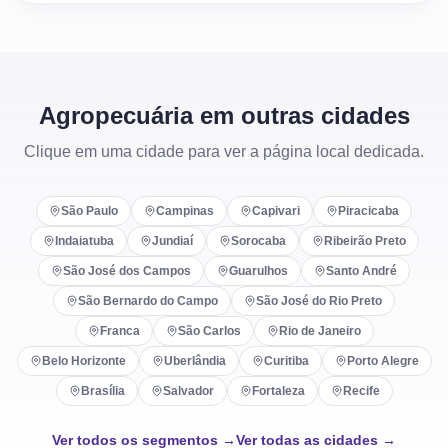
Agropecuária em outras cidades
Clique em uma cidade para ver a página local dedicada.
São Paulo
Campinas
Capivari
Piracicaba
Indaiatuba
Jundiaí
Sorocaba
Ribeirão Preto
São José dos Campos
Guarulhos
Santo André
São Bernardo do Campo
São José do Rio Preto
Franca
São Carlos
Rio de Janeiro
Belo Horizonte
Uberlândia
Curitiba
Porto Alegre
Brasília
Salvador
Fortaleza
Recife
Ver todos os segmentos →
Ver todas as cidades →