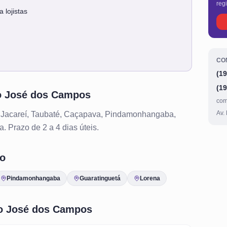
reg
 lojistas
CO
(19
(19
o José dos Campos
com
Av.
 Jacareí, Taubaté, Caçapava, Pindamonhangaba,
. Prazo de 2 a 4 dias úteis.
o
Pindamonhangaba
Guaratinguetá
Lorena
o José dos Campos