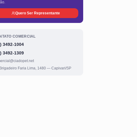
ião.
Quero Ser Representante
NTATO COMERCIAL
) 3492-1004
) 3492-1309
ercial@ciadopet.net
 Brigadeiro Faria Lima, 1480 — Capivari/SP