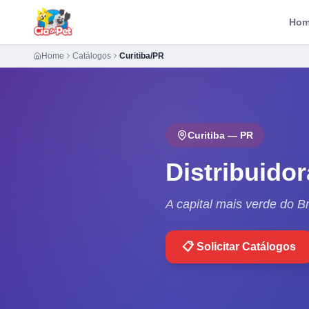
Ho
Home
Catálogos
Curitiba/PR
Curitiba
—
PR
Distribuido
A capital mais verde do Br
📋 Solicitar Catálogos