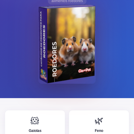
alimentos roedores
🐹
🌿
Gaiolas
Feno